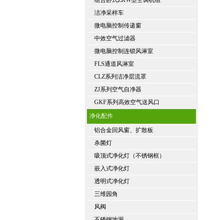
组合卧式ZKW型空调机组
洁净采样车
微电脑控制传递窗
中效空气过滤器
微电脑控制连锁风淋室
FLS通道风淋室
CLZ系列洁净层流罩
ZJ系列空气自净器
GKF系列高效空气送风口
净化配件
铝合金回风窗、扩散板
杀菌灯
吸顶式净化灯（不锈钢框）
嵌入式净化灯
透明式净化灯
三维园角
风阀
不锈钢地漏