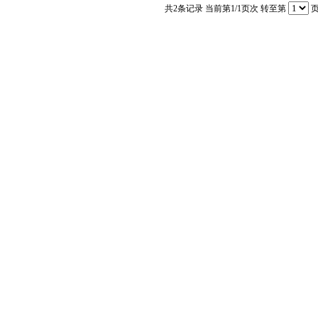
共
2
条记录 当前第
1
/1页次 转至第