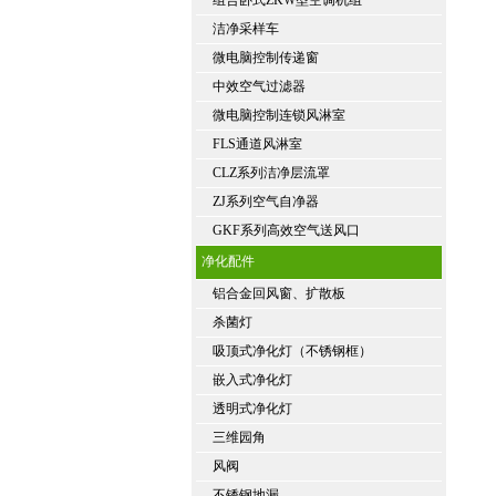
组合卧式ZKW型空调机组
洁净采样车
微电脑控制传递窗
中效空气过滤器
微电脑控制连锁风淋室
FLS通道风淋室
CLZ系列洁净层流罩
ZJ系列空气自净器
GKF系列高效空气送风口
净化配件
铝合金回风窗、扩散板
杀菌灯
吸顶式净化灯（不锈钢框）
嵌入式净化灯
透明式净化灯
三维园角
风阀
不锈钢地漏