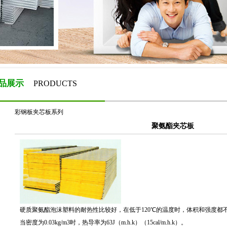
品展示
PRODUCTS
彩钢板夹芯板系列
聚氨酯夹芯板
硬质聚氨酯泡沫塑料的耐热性比较好，在低于120℃的温度时，体积和强度都
当密度为0.03kg/m3时，热导率为63J（m.h.k）（15cal/m.h.k）。