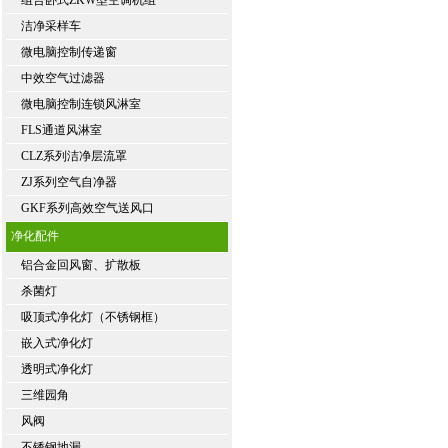
组合卧式ZKW型空调机组
洁净采样车
微电脑控制传递窗
中效空气过滤器
微电脑控制连锁风淋室
FLS通道风淋室
CLZ系列洁净层流罩
ZJ系列空气自净器
GKF系列高效空气送风口
净化配件
铝合金回风窗、扩散板
杀菌灯
吸顶式净化灯（不锈钢框）
嵌入式净化灯
透明式净化灯
三维园角
风阀
不锈钢地漏