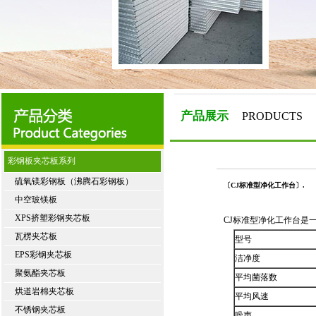
产品展示
PRODUCTS
彩钢板夹芯板系列
硫氧镁彩钢板（沸腾石彩钢板）
〔CJ标准型净化工作台〕.
中空玻镁板
XPS挤塑彩钢夹芯板
CJ标准型净化工作台是
瓦楞夹芯板
型号
EPS彩钢夹芯板
洁净度
聚氨酯夹芯板
平均菌落数
烘道岩棉夹芯板
平均风速
不锈钢夹芯板
噪声