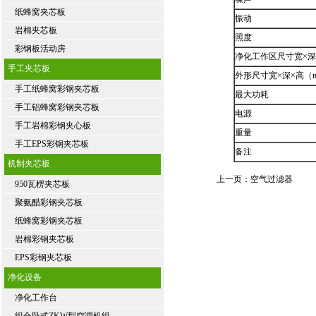
纸蜂窝夹芯板
振动
岩棉夹芯板
照度
彩钢板活动房
净化工作区尺寸宽×深
手工夹芯板
外形尺寸宽×深×高（
手工纸蜂窝彩钢夹芯板
最大功耗
手工铝蜂窝彩钢夹芯板
电源
手工岩棉彩钢夹心板
重量
手工EPS彩钢夹芯板
备注
机制夹芯板
上一页：空气过滤器
950瓦楞夹芯板
聚氨醋彩钢夹芯板
纸蜂窝彩钢夹芯板
岩棉彩钢夹芯板
EPS彩钢夹芯板
净化设备
净化工作台